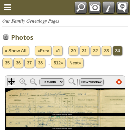
Our Family Genealogy Pages
Photos
» Show All
«Prev
«1
...
30
31
32
33
34
35
36
37
38
...
512»
Next»